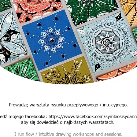
Prowadzę warsztaty rysunku przepływowego / intuicyjnego.
ledź mojego facebooka:
https://www.facebook.com/symbiosisyoan
aby się dowiedzieć o najbliższych warsztatach.
I run flow / intuitive drawing workshops and sessions.