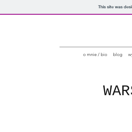
This site was des
o mnie / bio
blog
wy
WAR