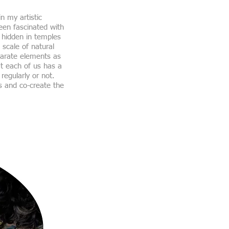
n my artistic
een fascinated with
 hidden in temples
 scale of natural
eparate elements as
at each of us has a
regularly or not.
s and co-create the