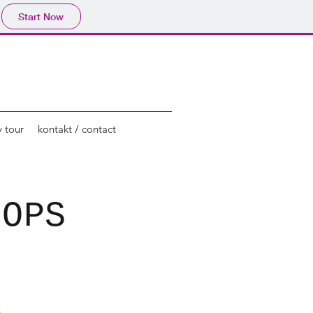
Start Now
y tour
kontakt / contact
HOPS