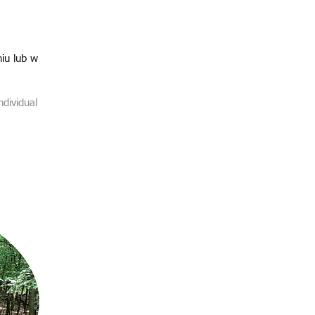
iu lub w
dividual