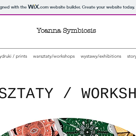
igned with the
.com
website builder. Create your website today.
Yoanna Symbios
is
druki / prints
warsztaty/workshops
wystawy/exhibitions
stor
SZTATY / WORKS