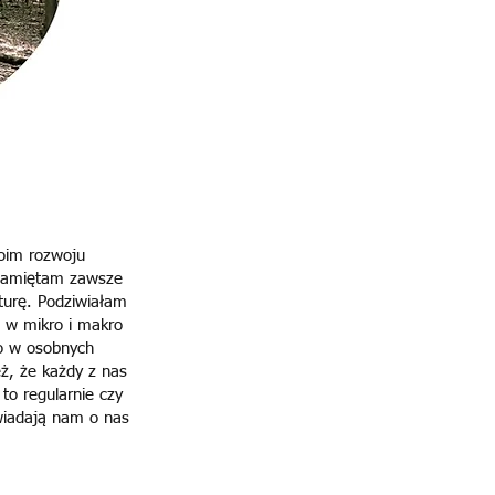
oim rozwoju
 pamiętam zaw
sze
aturę. Podziwiałam
h w mikro i makro
no w osobnych
eż, że każdy z nas
to regularnie czy
wiadają nam o nas