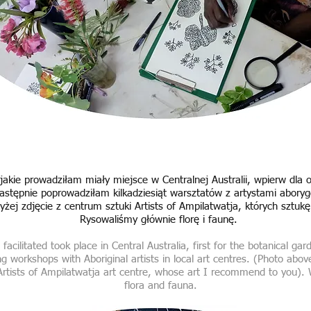
jakie prowadziłam miały miejsce w Centralnej Australii, wpierw dla
następnie poprowadziłam kilkadziesiąt warsztatów z artystami abory
yżej zdjęcie z centrum sztuki Artists of Ampilatwatja, których szt
Rysowaliśmy głównie florę i faunę.
facilitated took place in Central Australia, first for the botanical gar
ing workshops with Aboriginal artists in local art centres. (Photo ab
Artists of Ampilatwatja art centre, whose art I recommend to you).
flora and fauna.