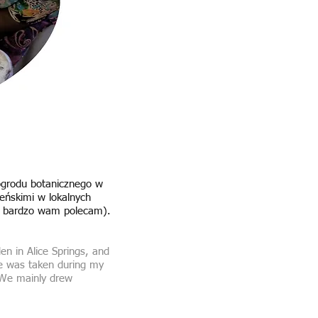
 ogrodu botanicznego w
geńskimi w lokalnych
ukę bardzo wam polecam).
den in Alice Springs, and
ove was taken during my
 We mainly drew