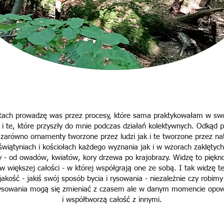
tach prowadzę was przez procesy, które sama praktykowałam w sw
 i te, które przyszły do mnie podczas działań kolektywnych. Odkąd
 zarówno ornamenty tworzone przez
ludzi jak i te tworzone przez n
świątyniach i kościołach każdego wyznania jak i w wzorach zaklętyc
dy - od owadów, kwiatów, kory drzewa po krajobrazy. Widzę to pięk
w większej całości - w której współgrają one ze sobą. I tak widzę t
akość - jakiś swój sposób bycia i rysowania - niezależnie czy robimy 
rysowania mogą się zmieniać z czasem ale w danym momencie opo
i współtworzą całość z innymi.